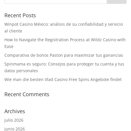
Recent Posts
Winpot Casino México: análisis de su confiabilidad y servicio
al cliente
How to Navigate the Registration Process at Wildz Casino with
Ease
Comparativa de bonos Paston para maximizar tus ganancias
Spinmama es seguro: Consejos para proteger tu cuenta y tus
datos personales
Wie man die besten Vlad Casino Free Spins Angebote findet
Recent Comments
Archives
julio 2026
junio 2026