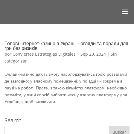
Топові інтернет-казино в Україні – огляди та поради для
гри без ризиків
por
Conviertes Estrategias Digitales
|
Sep 20, 2024
|
Sin
categorizar
Онлайн-казино дають змогу насолоджуватись грою розвагами
де завгодно: у власному помешканні, у поїздці чи зокрема в
паузі на роботі. Проте, з такою кількістю платформ, необхідно
розуміти, у який спосіб вибрати чесну азартну платформу для
Українців, щоб виключити...
Search