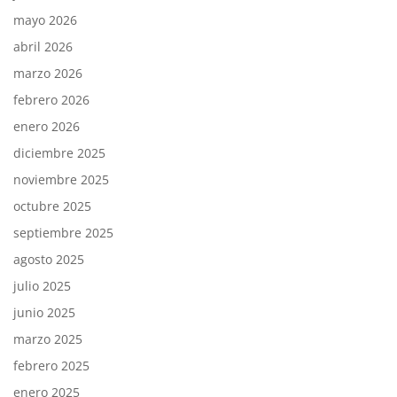
mayo 2026
abril 2026
marzo 2026
febrero 2026
enero 2026
diciembre 2025
noviembre 2025
octubre 2025
septiembre 2025
agosto 2025
julio 2025
junio 2025
marzo 2025
febrero 2025
enero 2025