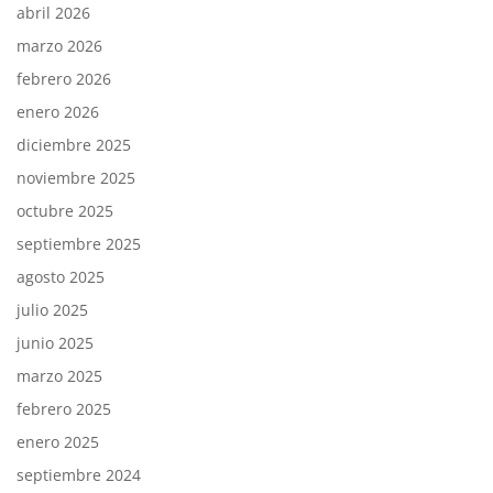
abril 2026
marzo 2026
febrero 2026
enero 2026
diciembre 2025
noviembre 2025
octubre 2025
septiembre 2025
agosto 2025
julio 2025
junio 2025
marzo 2025
febrero 2025
enero 2025
septiembre 2024