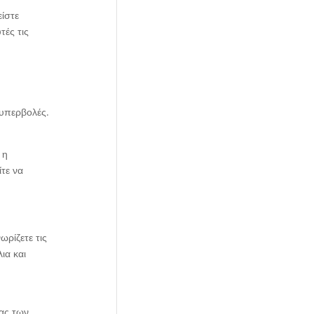
ίστε
τές τις
 υπερβολές.
 η
τε να
ωρίζετε τις
ια και
ίας των