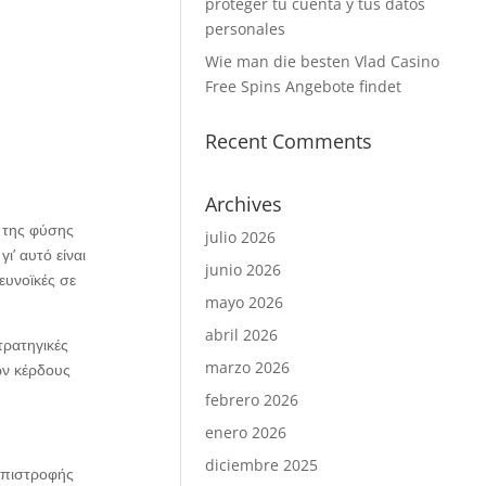
proteger tu cuenta y tus datos
personales
Wie man die besten Vlad Casino
Free Spins Angebote findet
Recent Comments
Archives
η της φύσης
julio 2026
ι’ αυτό είναι
junio 2026
ευνοϊκές σε
mayo 2026
abril 2026
τρατηγικές
marzo 2026
ων κέρδους
febrero 2026
enero 2026
diciembre 2025
 επιστροφής