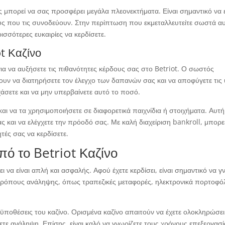
πορεί να σας προσφέρει μεγάλα πλεονεκτήματα. Είναι σημαντικό να ε
υς που τις συνοδεύουν. Στην περίπτωση που εκμεταλλευτείτε σωστά αυ
ισσότερες ευκαιρίες να κερδίσετε.
ot Καζίνο
 για να αυξήσετε τις πιθανότητες κέρδους σας στο Betriot. Ο σωστός
υν να διατηρήσετε τον έλεγχο των δαπανών σας και να αποφύγετε τις
χάσετε και να μην υπερβαίνετε αυτό το ποσό.
αι να τα χρησιμοποιήσετε σε διαφορετικά παιχνίδια ή στοιχήματα. Αυτή
 και να ελέγχετε την πρόοδό σας. Με καλή διαχείριση bankroll, μπορεί
ητές σας να κερδίσετε.
πό το Betriot Καζίνο
να είναι απλή και ασφαλής. Αφού έχετε κερδίσει, είναι σημαντικό να γν
 τρόπους ανάληψης, όπως τραπεζικές μεταφορές, ηλεκτρονικά πορτοφόλ
ϋποθέσεις του καζίνο. Ορισμένα καζίνο απαιτούν να έχετε ολοκληρώσει
τε ανάληψη. Επίσης, είναι καλό να γνωρίζετε τους χρόνους επεξεργασ