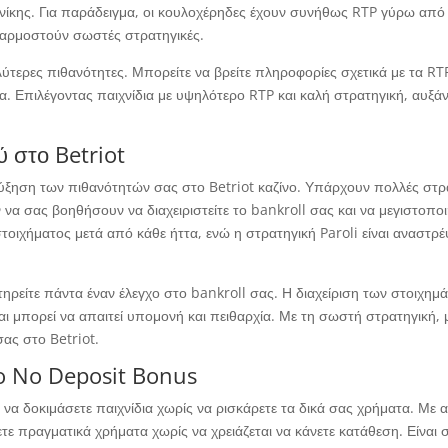
 νίκης. Για παράδειγμα, οι κουλοχέρηδες έχουν συνήθως RTP γύρω από
φαρμοστούν σωστές στρατηγικές.
καλύτερες πιθανότητες. Μπορείτε να βρείτε πληροφορίες σχετικά με τα RT
Επιλέγοντας παιχνίδια με υψηλότερο RTP και καλή στρατηγική, αυξάνε
 στο Betriot
αύξηση των πιθανότητών σας στο Betriot καζίνο. Υπάρχουν πολλές στρα
να σας βοηθήσουν να διαχειριστείτε το bankroll σας και να μεγιστοποι
οιχήματος μετά από κάθε ήττα, ενώ η στρατηγική Paroli είναι αναστρέ
ατηρείτε πάντα έναν έλεγχο στο bankroll σας. Η διαχείριση των στοιχημ
 μπορεί να απαιτεί υπομονή και πειθαρχία. Με τη σωστή στρατηγική, 
σας στο Betriot.
no No Deposit Bonus
α να δοκιμάσετε παιχνίδια χωρίς να ρισκάρετε τα δικά σας χρήματα. Με 
τε πραγματικά χρήματα χωρίς να χρειάζεται να κάνετε κατάθεση. Είναι 