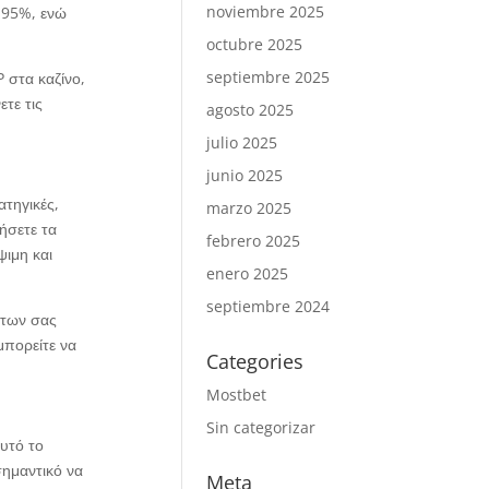
noviembre 2025
 95%, ενώ
octubre 2025
septiembre 2025
P στα καζίνο,
τε τις
agosto 2025
julio 2025
junio 2025
τηγικές,
marzo 2025
ήσετε τα
febrero 2025
ψιμη και
enero 2025
septiembre 2024
άτων σας
μπορείτε να
Categories
Mostbet
Sin categorizar
αυτό το
σημαντικό να
Meta