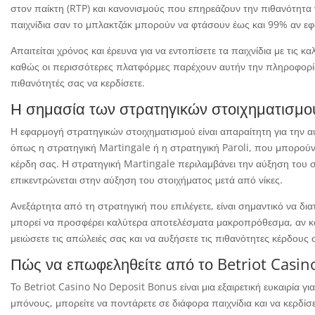
στον παίκτη (RTP) και κανονισμούς που επηρεάζουν την πιθανότητα
παιχνίδια σαν το μπλακτζάκ μπορούν να φτάσουν έως και 99% αν ε
Απαιτείται χρόνος και έρευνα για να εντοπίσετε τα παιχνίδια με τις 
καθώς οι περισσότερες πλατφόρμες παρέχουν αυτήν την πληροφορία. 
πιθανότητές σας να κερδίσετε.
Η σημασία των στρατηγικών στοιχηματισμού
Η εφαρμογή στρατηγικών στοιχηματισμού είναι απαραίτητη για την 
όπως η στρατηγική Martingale ή η στρατηγική Paroli, που μπορούν 
κέρδη σας. Η στρατηγική Martingale περιλαμβάνει την αύξηση του στ
επικεντρώνεται στην αύξηση του στοιχήματος μετά από νίκες.
Ανεξάρτητα από τη στρατηγική που επιλέγετε, είναι σημαντικό να δι
μπορεί να προσφέρει καλύτερα αποτελέσματα μακροπρόθεσμα, αν και
μειώσετε τις απώλειές σας και να αυξήσετε τις πιθανότητες κέρδους 
Πώς να επωφεληθείτε από το Betriot Casi
Το Betriot Casino No Deposit Bonus είναι μια εξαιρετική ευκαιρία γι
μπόνους, μπορείτε να ποντάρετε σε διάφορα παιχνίδια και να κερδίσε