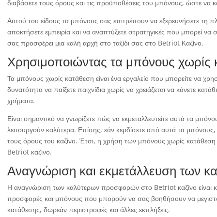
διαβάσετε τους όρους και τις προϋποθέσεις του μπόνους, ώστε να κ
Αυτού του είδους τα μπόνους σας επιτρέπουν να εξερευνήσετε τη πλα
αποκτήσετε εμπειρία και να αναπτύξετε στρατηγικές που μπορεί ν
σας προσφέρει μια καλή αρχή στο ταξίδι σας στο Betriot Καζίνο.
Χρησιμοποιώντας τα μπόνους χωρίς κ
Τα μπόνους χωρίς κατάθεση είναι ένα εργαλείο που μπορείτε να χρησ
δυνατότητα να παίξετε παιχνίδια χωρίς να χρειάζεται να κάνετε κατάθ
χρήματα.
Είναι σημαντικό να γνωρίζετε πώς να εκμεταλλευτείτε αυτά τα μπόνου
λειτουργούν καλύτερα. Επίσης, εάν κερδίσετε από αυτά τα μπόνους,
τους όρους του καζίνο. Έτσι, η χρήση των μπόνους χωρίς κατάθεση μ
Betriot καζίνο.
Αναγνώριση και εκμετάλλευση των κ
Η αναγνώριση των καλύτερων προσφορών στο Betriot καζίνο είναι κρ
προσφορές και μπόνους που μπορούν να σας βοηθήσουν να μεγιστο
κατάθεσης, δωρεάν περιστροφές και άλλες εκπλήξεις.