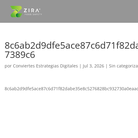
8c6ab2d9dfe5ace87c6d71f82d
7389c6
por
Conviertes Estrategias Digitales
|
Jul 3, 2026
|
Sin categoriza
8c6ab2d9dfe5ace87c6d71f82dabe35e8c5276828bc932730a0eaa