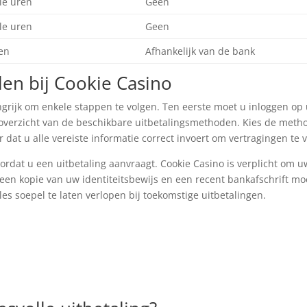
le uren
Geen
le uren
Geen
en
Afhankelijk van de bank
len bij Cookie Casino
angrijk om enkele stappen te volgen. Ten eerste moet u inloggen op
n overzicht van de beschikbare uitbetalingsmethoden. Kies de meth
r dat u alle vereiste informatie correct invoert om vertragingen te
oordat u een uitbetaling aanvraagt. Cookie Casino is verplicht om uw
een kopie van uw identiteitsbewijs en een recent bankafschrift mo
les soepel te laten verlopen bij toekomstige uitbetalingen.