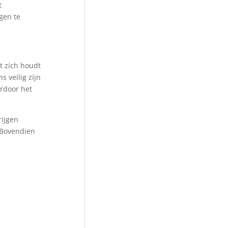
t
ngen te
t zich houdt
 veilig zijn
ardoor het
rijgen
. Bovendien