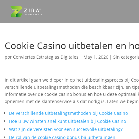
Cookie Casino uitbetalen en h
por
Conviertes Estrategias Digitales
|
May 1, 2026
|
Sin categori
In dit artikel gaan we dieper in op het uitbetalingsproces bij 
verschillende uitbetalingsmethoden die beschikbaar zijn, en t
informatie over de cookie casino bonus en hoe u deze optimaal 
opnemen met de klantenservice als dat nodig is. Laten we begi
De verschillende uitbetalingsmethoden bij Cookie Casino
Hoe u uw winsten snel kunt uitbetalen bij Cookie Casino
Wat zijn de vereisten voor een succesvolle uitbetaling?
De rol van de cookie casino bonus bij uitbetalingen