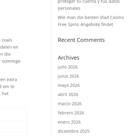
proteger tu cuenta y tus datos
personales
Wie man die besten Vlad Casino
Free Spins Angebote findet
Recent Comments
 zoals
rdelen en
en die
Archives
or sommige
julio 2026
junio 2026
en extra
mayo 2026
d om te
s het
abril 2026
marzo 2026
febrero 2026
enero 2026
diciembre 2025