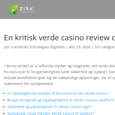
En kritisk verde casino review 
por
Conviertes Estrategias Digitales
|
Abr 29, 2026
|
Sin categor
I denne artikel vil vi udforske styrker og svagheder ved
verde cas
fra bonusser til brugervenlighed samt sikkerhed og support. Uans
kritiske anmeldelse give dig de nødvendige oplysninger. Du vil o
maksimere din spiloplevelse.
En dybdegående analyse af bonusserne hos Verde Casino
Brugervenlighed og tilgængelighed af Verde Casino’s platform
Sikkerhed og pålidelighed: Er Verde Casino legit?
Spiludvalg: Hvad tilbyder Verde Casino til spillere?