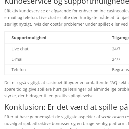
Kundeservice og supportmulighede
Effektiv kundeservice er afgørende for enhver online casinoople
e-mail og telefon. Live chat er ofte den hurtigste måde at få hjæ
særligt nyttigt, hvis der opstår problemer under spillet eller ved
Supportmulighed
Tilgæng
Live chat
24/7
E-mail
24/7
Telefon
Begræns
Det er også vigtigt, at casinoet tilbyder en omfattende FAQ-sekti
spare tid og give spillere hurtige løsninger på almindelige pr
styrke, der bidrager til en positiv spiloplevelse.
Konklusion: Er det værd at spille p
Efter at have gennemgået de vigtigste aspekter af
verde casino r
udvalg af spil, attraktive bonusser og en brugervenlig platform. 