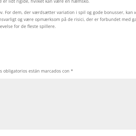
e er lidt rigide, hvilket kan være en hæmsko.
v. For dem, der værdsætter variation i spil og gode bonusser, kan
 ansvarligt og være opmærksom på de risici, der er forbundet med g
evelse for de fleste spillere.
s obligatorios están marcados con
*