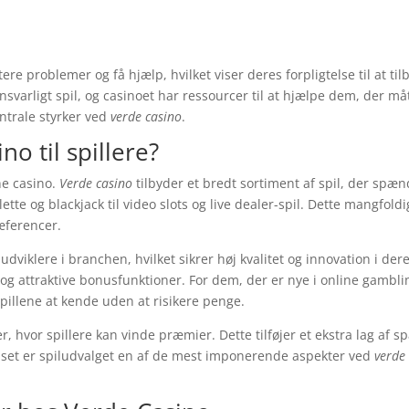
re problemer og få hjælp, hvilket viser deres forpligtelse til at ti
varligt spil, og casinoet har ressourcer til at hjælpe dem, der må
entrale styrker ved
verde casino
.
o til spillere?
ne casino.
Verde casino
tilbyder et bredt sortiment af spil, der spæn
ulette og blackjack til video slots og live dealer-spil. Dette mangfold
ræferencer.
viklere i branchen, hvilket sikrer høj kvalitet og innovation i dere
g attraktive bonusfunktioner. For dem, der er nye i online gambli
spillene at kende uden at risikere penge.
 hvor spillere kan vinde præmier. Dette tilføjer et ekstra lag af s
et set er spiludvalget en af de mest imponerende aspekter ved
verde