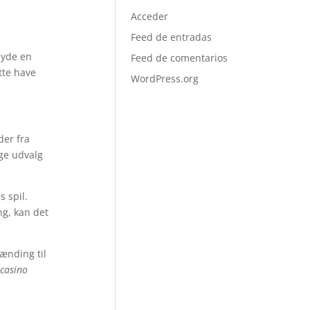
Acceder
Feed de entradas
lbyde en
Feed de comentarios
tte have
WordPress.org
der fra
ige udvalg
s spil.
ng, kan det
pænding til
 casino