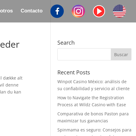
F
I
i
Y
a
n
n
otros
Contacto
o
c
s
g
u
e
t
t
b
a
u
o
g
b
o
r
e
k
a
Z
Z
m
heder
i
Search
i
Z
r
r
i
a
a
r
F
F
a
o
o
F
o
o
o
d
d
o
S
Recent Posts
S
d
a
il dække alt
a
S
f
Winpot Casino México: análisis de
f
a
e
 vil denne
e
f
t
su confiabilidad y servicio al cliente
t
e
rdan du kan
y
y
t
How to Navigate the Registration
y
Process at Wildz Casino with Ease
Comparativa de bonos Paston para
maximizar tus ganancias
Spinmama es seguro: Consejos para