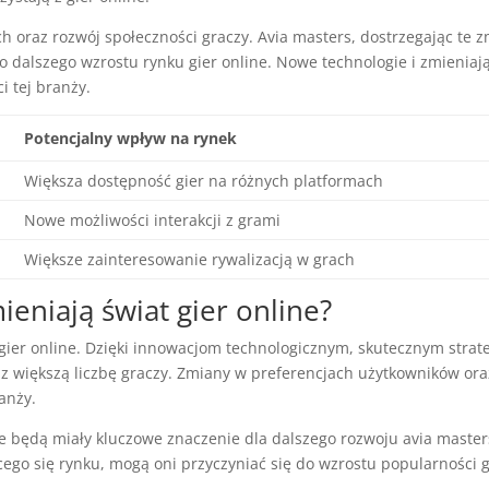
h oraz rozwój społeczności graczy. Avia masters, dostrzegając te 
o dalszego wzrostu rynku gier online. Nowe technologie i zmieniają
i tej branży.
Potencjalny wpływ na rynek
Większa dostępność gier na różnych platformach
Nowe możliwości interakcji z grami
Większe zainteresowanie rywalizacją w grach
eniają świat gier online?
i gier online. Dzięki innowacjom technologicznym, skutecznym stra
az większą liczbę graczy. Zmiany w preferencjach użytkowników or
anży.
e będą miały kluczowe znaczenie dla dalszego rozwoju avia masters
go się rynku, mogą oni przyczyniać się do wzrostu popularności gi