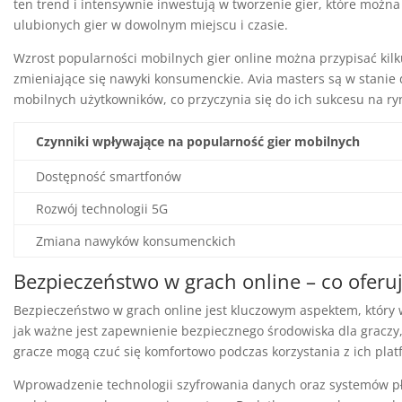
ten trend i intensywnie inwestują w tworzenie gier, które można
ulubionych gier w dowolnym miejscu i czasie.
Wzrost popularności mobilnych gier online można przypisać kilk
zmieniające się nawyki konsumenckie. Avia masters są w stanie 
mobilnych użytkowników, co przyczynia się do ich sukcesu na ry
Czynniki wpływające na popularność gier mobilnych
Dostępność smartfonów
Rozwój technologii 5G
Zmiana nawyków konsumenckich
Bezpieczeństwo w grach online – co oferuj
Bezpieczeństwo w grach online jest kluczowym aspektem, który w
jak ważne jest zapewnienie bezpiecznego środowiska dla graczy
gracze mogą czuć się komfortowo podczas korzystania z ich plat
Wprowadzenie technologii szyfrowania danych oraz systemów płat