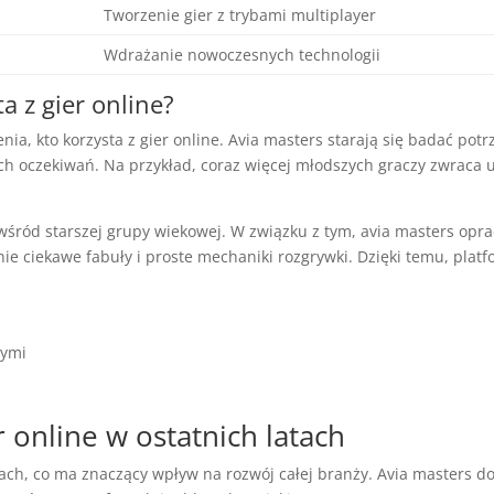
Tworzenie gier z trybami multiplayer
Wdrażanie nowoczesnych technologii
a z gier online?
nia, kto korzysta z gier online. Avia masters starają się badać pot
ich oczekiwań. Na przykład, coraz więcej młodszych graczy zwraca
wśród starszej grupy wiekowej. W związku z tym, avia masters opra
nie ciekawe fabuły i proste mechaniki rozgrywki. Dzięki temu, plat
nymi
 online w ostatnich latach
ach, co ma znaczący wpływ na rozwój całej branży. Avia masters do