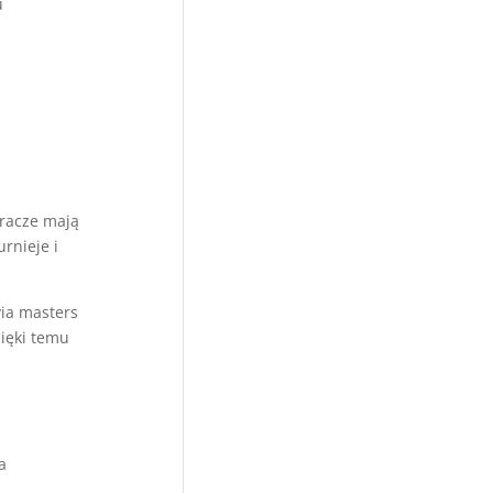
u
gracze mają
rnieje i
via masters
zięki temu
a