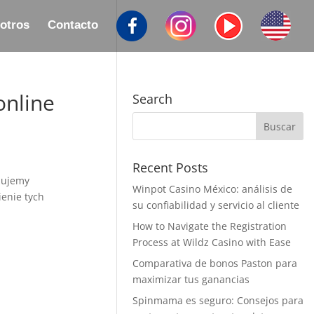
F
I
i
Y
a
n
n
otros
Contacto
o
c
s
g
u
e
t
t
b
a
u
o
g
b
o
r
e
k
a
Z
Z
m
i
online
Search
i
Z
r
r
i
a
a
r
F
F
a
o
o
F
o
o
o
d
d
o
S
Recent Posts
S
d
a
izujemy
a
S
f
Winpot Casino México: análisis de
f
a
e
ienie tych
e
f
t
su confiabilidad y servicio al cliente
t
e
y
y
t
How to Navigate the Registration
y
Process at Wildz Casino with Ease
Comparativa de bonos Paston para
maximizar tus ganancias
Spinmama es seguro: Consejos para