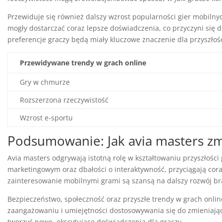
Przewiduje się również dalszy wzrost popularności gier mobilnyc
mogły dostarczać coraz lepsze doświadczenia, co przyczyni się d
preferencje graczy będą miały kluczowe znaczenie dla przyszłośc
Przewidywane trendy w grach online
Gry w chmurze
Rozszerzona rzeczywistość
Wzrost e-sportu
Podsumowanie: Jak avia masters zmi
Avia masters odgrywają istotną rolę w kształtowaniu przyszłośc
marketingowym oraz dbałości o interaktywność, przyciągają cor
zainteresowanie mobilnymi grami są szansą na dalszy rozwój br
Bezpieczeństwo, społeczność oraz przyszłe trendy w grach onlin
zaangażowaniu i umiejętności dostosowywania się do zmieniające
tworzyć nowe, ekscytujące doświadczenia dla graczy.