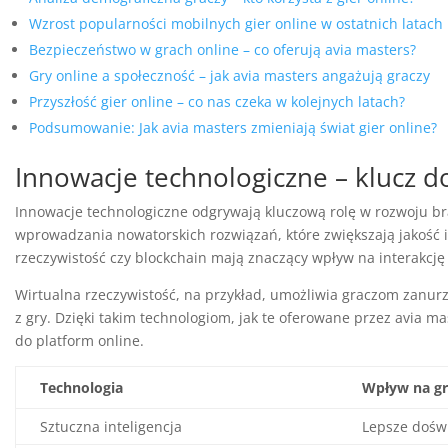
Wzrost popularności mobilnych gier online w ostatnich latach
Bezpieczeństwo w grach online – co oferują avia masters?
Gry online a społeczność – jak avia masters angażują graczy
Przyszłość gier online – co nas czeka w kolejnych latach?
Podsumowanie: Jak avia masters zmieniają świat gier online?
Innowacje technologiczne – klucz d
Innowacje technologiczne odgrywają kluczową rolę w rozwoju bran
wprowadzania nowatorskich rozwiązań, które zwiększają jakość i 
rzeczywistość czy blockchain mają znaczący wpływ na interakcję 
Wirtualna rzeczywistość, na przykład, umożliwia graczom zanurz
z gry. Dzięki takim technologiom, jak te oferowane przez avia m
do platform online.
Technologia
Wpływ na gr
Sztuczna inteligencja
Lepsze doświ