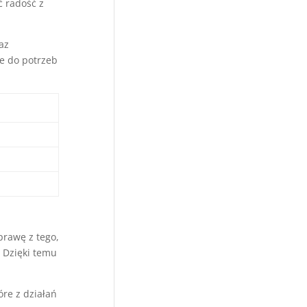
ć radość z
az
ne do potrzeb
prawę z tego,
 Dzięki temu
óre z działań