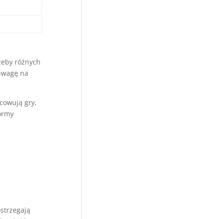
rzeby różnych
 uwagę na
cowują gry,
formy
strzegają