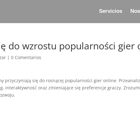
Servicios
Nos
ię do wzrostu popularności gier 
zar
|
0 Comentarios
my przyczyniają się do rosnącej popularności gier online. Przeanal
g, interaktywność oraz zmieniające się preferencje graczy. Zrozum
rozwoju.