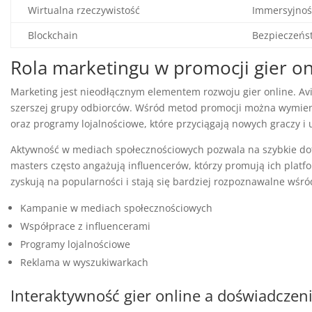
Wirtualna rzeczywistość
Immersyjność
Blockchain
Bezpieczeńst
Rola marketingu w promocji gier on
Marketing jest nieodłącznym elementem rozwoju gier online. Av
szerszej grupy odbiorców. Wśród metod promocji można wymien
oraz programy lojalnościowe, które przyciągają nowych graczy i 
Aktywność w mediach społecznościowych pozwala na szybkie dota
masters często angażują influencerów, którzy promują ich platf
zyskują na popularności i stają się bardziej rozpoznawalne wśr
Kampanie w mediach społecznościowych
Współprace z influencerami
Programy lojalnościowe
Reklama w wyszukiwarkach
Interaktywność gier online a doświadczeni