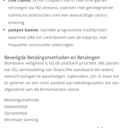
Live Casino:
Echte croupiers die in real-time games
verzorgen via HD-streams, voorzien met geïntegreerde
communicatiefuncties voor een waarachtige casino-
ervaring
Jackpot Games:
Gelinkte progressieve hoofdprijzen
waarmee elke zet contribueert aan de topprijs, met
frequente succesvolle uitkeringen
Beveiligde Betalingsmethoden en Betalingen
Monetaire veiligheid is bij dit platform prioriteit. We passen
toe SSL-versleuteling van financiële standaard om iedere
overschrijvingen te waarborgen. Gebruikers zijn in staat om
te opteren uit een ruim aanbod aan betalingsopties die zijn
afgestemd aan de binnenlandse sector.
Betalingsmethode
Depositotijd
Opnametijd
Minimale storting