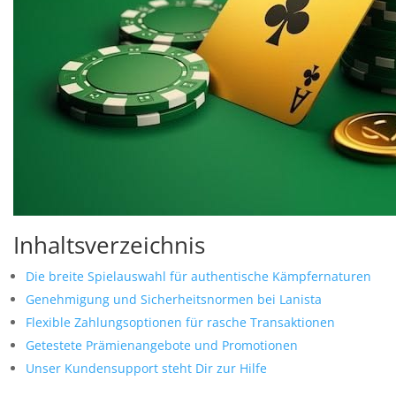
Inhaltsverzeichnis
Die breite Spielauswahl für authentische Kämpfernaturen
Genehmigung und Sicherheitsnormen bei Lanista
Flexible Zahlungsoptionen für rasche Transaktionen
Getestete Prämienangebote und Promotionen
Unser Kundensupport steht Dir zur Hilfe