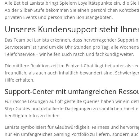
Alle Bet bei Lanista bringt Spielern Loyalitätspunkte ein, die 
Ab der Silber-Stufe bekommen Sie einen persönlichen Kontobetre
privaten Events und persönlichen Bonusangeboten.
Unseres Kundensupport steht Ihne
Das Team bei Lanista erkennen, dass hervorragender Support ni
Serviceteam ist rund um die Uhr Stunden pro Tag, alle Wochenta
Telefonservice – wir helfen Euch rasch und fachkundig weiter.
Die mittlere Reaktionszeit im Echtzeit-Chat liegt bei unter als s
freundlich, als auch auch inhaltlich bewandert sind. Schwierig
Hilfe erhalten.
Support-Center mit umfangreichen Resso
Für rasche Lösungen auf oft gestellte Queries haben wir ein detai
Step-Guides und detaillierte Darlegungen zu sämtlichen Facette
benötigten Infos zu finden.
Lanista symbolisiert für Glaubwürdigkeit, Fairness und hervor
nur ein umfangreiches Gaming-Portfolio zu liefern, sondern au