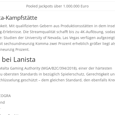
Pooled Jackpots über 1.000.000 Euro
sta-Kampfstätte
it. Mit qualifizierten Gebern aus Produktionsstätten in dem Inse
Erlebnisse. Die Streamqualität schafft bis zu 4K-Auflösung, sodas
: Studien der University of Nevada, Las Vegas verfügen aufgezeigt
it sechsundneunzig Komma zwei Prozent erheblich größer liegt als
dneunzig Prozent.
bei Lanista
Malta Gaming Authority (MGA/B2C/394/2018), einer der härtesten
zu obersten Standards in bezüglich Spielerschutz, Gerechtigkeit u
hlüsselung geschützt – dem gleichen Standard, den ebenfalls Kred
eCOGRA
ind
r