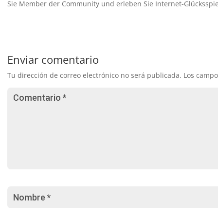
Sie Member der Community und erleben Sie Internet-Glücksspie
Enviar comentario
Tu dirección de correo electrónico no será publicada.
Los campo