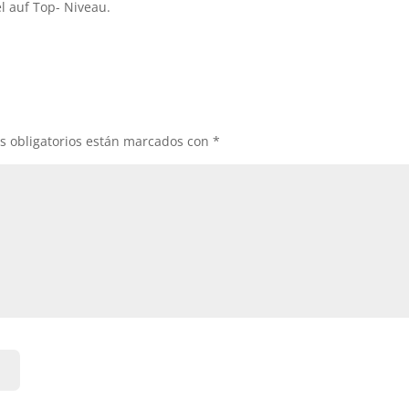
l auf Top- Niveau.
s obligatorios están marcados con
*