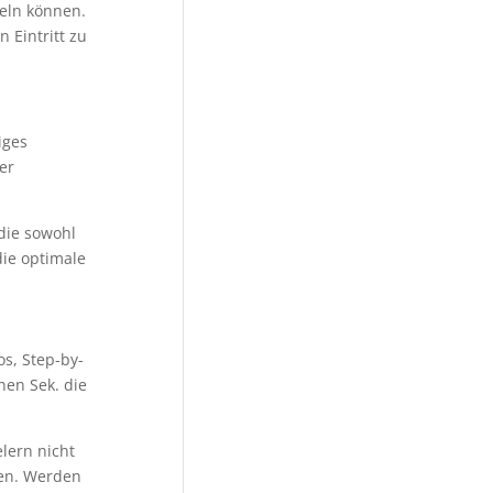
deln können.
 Eintritt zu
iges
er
 die sowohl
die optimale
os, Step-by-
nen Sek. die
lern nicht
fen. Werden