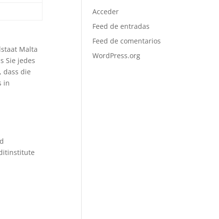
Acceder
Feed de entradas
Feed de comentarios
lstaat Malta
WordPress.org
s Sie jedes
, dass die
 in
nd
itinstitute