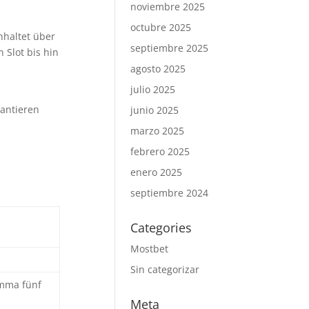
noviembre 2025
octubre 2025
nhaltet über
septiembre 2025
 Slot bis hin
agosto 2025
julio 2025
antieren
junio 2025
marzo 2025
febrero 2025
enero 2025
septiembre 2024
Categories
Mostbet
Sin categorizar
mma fünf
Meta