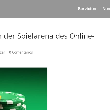
Servicios
Nos
n der Spielarena des Online-
izar
|
0 Comentarios