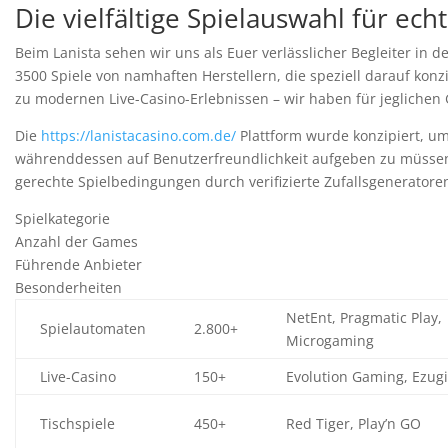
Die vielfältige Spielauswahl für e
Beim Lanista sehen wir uns als Euer verlässlicher Begleiter in 
3500 Spiele von namhaften Herstellern, die speziell darauf konzi
zu modernen Live-Casino-Erlebnissen – wir haben für jegliche
Die
https://lanistacasino.com.de/
Plattform wurde konzipiert, um
währenddessen auf Benutzerfreundlichkeit aufgeben zu müssen
gerechte Spielbedingungen durch verifizierte Zufallsgeneratore
Spielkategorie
Anzahl der Games
Führende Anbieter
Besonderheiten
NetEnt, Pragmatic Play,
Spielautomaten
2.800+
Microgaming
Live-Casino
150+
Evolution Gaming, Ezugi
Tischspiele
450+
Red Tiger, Play’n GO