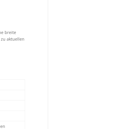
ne breite
 zu aktuellen
ren