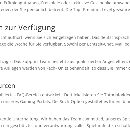
Sie in Prämienguthaben, Freispiele oder exklusive Geschenke umwan
uer, der Sie persönlich betreut. Die Top- Premium-Level gewähren
n zur Verfügung
cht aufhört, wenn Sie sich eingetragen haben. Das deutschsprach
ge die Woche für Sie verfügbar. Sowohl per Echtzeit-Chat, Mail od
echzig s. Das Support-Team besteht aus qualifizierten Angestellten,
ere Anliegen werden von Fach- Units behandelt, so dass Sie immer 
urcen
lliertes FAQ-Bereich entwickelt. Dort lokalisieren Sie Tutorial-Vide
n unseres Gaming-Portals. Die Such-Option gestattet es Ihnen, bin
ragende Unterhaltung. Wir haben das Team committed, unseres Spie
ch ein geschütztes und verantwortungsvolles Spielumfeld zu schaf