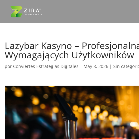
Lazybar Kasyno – Profesjonaln
Wymagających Użytkowników
por
Conviertes Estrategias Digitales
|
May 8, 2026
|
Sin categori