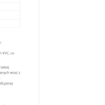
y.
h KYC, co
takiej
danych wraz z
t
icjalnej