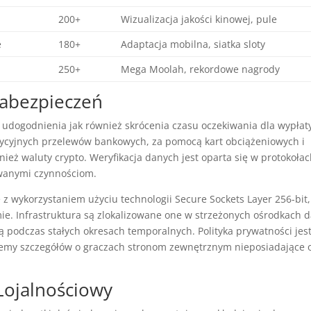
200+
Wizualizacja jakości kinowej, pule
e
180+
Adaptacja mobilna, siatka sloty
250+
Mega Moolah, rekordowe nagrody
Zabezpieczeń
 udogodnienia jak również skrócenia czasu oczekiwania dla wypłat
dycyjnych przelewów bankowych, za pomocą kart obciążeniowych i
ież waluty crypto. Weryfikacja danych jest oparta się w protokołac
owanymi czynnościom.
 wykorzystaniem użyciu technologii Secure Sockets Layer 256-bit, 
. Infrastruktura są zlokalizowane one w strzeżonych ośrodkach 
 podczas stałych okresach temporalnych. Polityka prywatności jes
jemy szczegółów o graczach stronom zewnętrznym nieposiadające of
Lojalnościowy