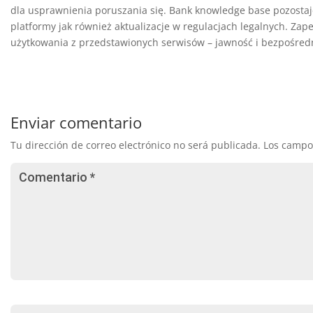
dla usprawnienia poruszania się. Bank knowledge base pozosta
platformy jak również aktualizacje w regulacjach legalnych. Za
użytkowania z przedstawionych serwisów – jawność i bezpośredni
Enviar comentario
Tu dirección de correo electrónico no será publicada.
Los campo