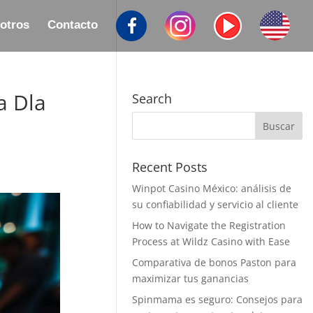
F
I
i
Y
a
n
n
otros
Contacto
o
c
s
g
u
e
t
t
b
a
u
o
g
b
o
r
e
k
a
Z
Z
m
i
a Dla
Search
i
Z
r
r
i
a
a
r
F
F
a
o
o
F
o
o
o
d
d
o
S
Recent Posts
S
d
a
a
S
f
Winpot Casino México: análisis de
f
a
e
e
f
t
su confiabilidad y servicio al cliente
t
e
y
y
t
How to Navigate the Registration
y
Process at Wildz Casino with Ease
Comparativa de bonos Paston para
maximizar tus ganancias
Spinmama es seguro: Consejos para