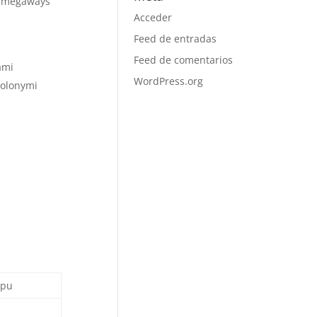
ak megaways
Acceder
Feed de entradas
Feed de comentarios
ami
WordPress.org
kolonymi
upu