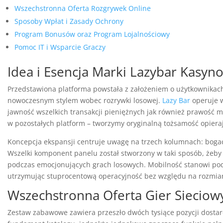
Wszechstronna Oferta Rozgrywek Online
Sposoby Wpłat i Zasady Ochrony
Program Bonusów oraz Program Lojalnościowy
Pomoc IT i Wsparcie Graczy
Idea i Esencja Marki Lazybar Kasyn
Przedstawiona platforma powstała z założeniem o użytkownikach
nowoczesnym stylem wobec rozrywki losowej.
Lazy Bar
operuje w
jawność wszelkich transakcji pieniężnych jak również prawość
w pozostałych platform – tworzymy oryginalną tożsamość opiera
Koncepcja ekspansji centruje uwagę na trzech kolumnach: bogact
Wszelki komponent panelu został stworzony w taki sposób, że
podczas emocjonujących grach losowych. Mobilność stanowi pods
utrzymując stuprocentową operacyjność bez względu na rozmia
Wszechstronna Oferta Gier Sieciow
Zestaw zabawowe zawiera przeszło dwóch tysiące pozycji dosta