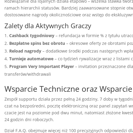
Rozwiązanie dla lojalnych działa etapowo – wszelka stawka twor
ramach hierarchii statusów. Bardziej zaawansowane stopnie otwi
dostosowane nagrody okolicznościowe oraz wstęp do ekskluzywn
Zalety dla Aktywnych Graczy
Cashback tygodniowy
– refundacja w formie % z tytułu utra
Bezpłatne spins bez obrotu
– okresowe oferty ze obrotami 
Reload nagrody
– dodatkowe środki podczas następnych wpłat
Turnieje automatowe
– co tydzień rywalizacje wraz z lista
Program Very Important Player
– invitation przeznaczone dl
transferów/withdrawali
Wsparcie Techniczne oraz Wsparcie
Zespół supportu działa przez pełną 24 godziny, 7 doby w tygodn
czat na bezpośredni, pocztę elektroniczną oraz panel zapytań 
czacie jest na poziomie pod dwu minut, natomiast złożone kwesti
24 godzin dni roboczych.
Dział F.A.Q. obejmuje więcej niż 100 precyzyjnych odpowiedzi d