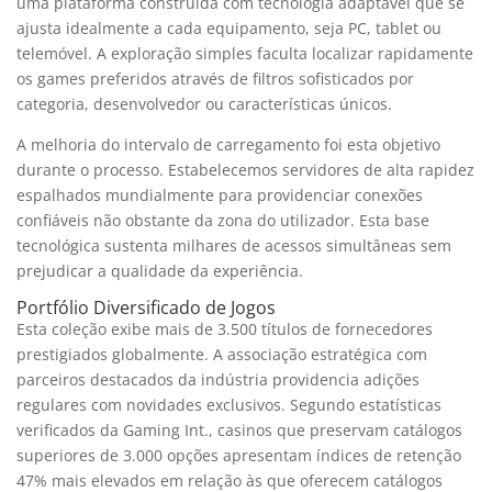
uma plataforma construída com tecnologia adaptável que se
ajusta idealmente a cada equipamento, seja PC, tablet ou
telemóvel. A exploração simples faculta localizar rapidamente
os games preferidos através de filtros sofisticados por
categoria, desenvolvedor ou características únicos.
A melhoria do intervalo de carregamento foi esta objetivo
durante o processo. Estabelecemos servidores de alta rapidez
espalhados mundialmente para providenciar conexões
confiáveis não obstante da zona do utilizador. Esta base
tecnológica sustenta milhares de acessos simultâneas sem
prejudicar a qualidade da experiência.
Portfólio Diversificado de Jogos
Esta coleção exibe mais de 3.500 títulos de fornecedores
prestigiados globalmente. A associação estratégica com
parceiros destacados da indústria providencia adições
regulares com novidades exclusivos. Segundo estatísticas
verificados da Gaming Int., casinos que preservam catálogos
superiores de 3.000 opções apresentam índices de retenção
47% mais elevados em relação às que oferecem catálogos