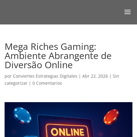
Mega Riches Gaming:
Ambiente Abrangente de
Diversão Online
por
Conviertes Estrategias Digitales
|
Abr 22, 2026
|
Sin
categorizar
|
0 Comentarios