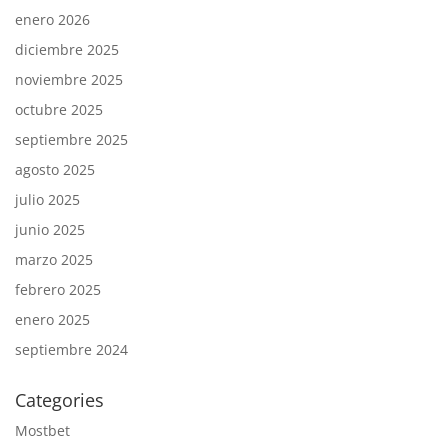
enero 2026
diciembre 2025
noviembre 2025
octubre 2025
septiembre 2025
agosto 2025
julio 2025
junio 2025
marzo 2025
febrero 2025
enero 2025
septiembre 2024
Categories
Mostbet