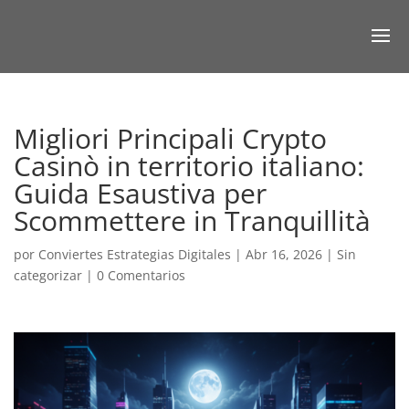
Migliori Principali Crypto
Casinò in territorio italiano:
Guida Esaustiva per
Scommettere in Tranquillità
por
Conviertes Estrategias Digitales
|
Abr 16, 2026
|
Sin
categorizar
|
0 Comentarios