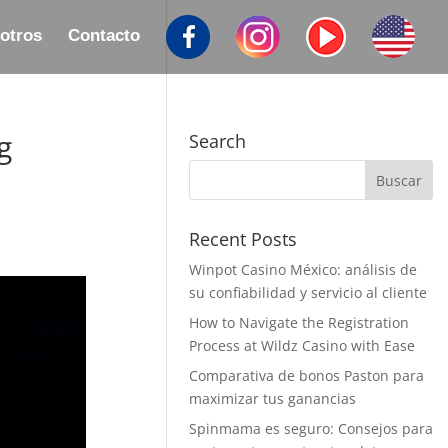
F
I
i
Y
a
n
n
otros
Contacto
o
c
s
g
u
e
t
t
b
a
u
o
g
b
o
r
e
k
a
Z
Z
m
i
g
Search
i
Z
r
r
i
a
a
r
F
F
a
o
o
F
o
o
o
d
d
o
S
Recent Posts
S
d
a
a
S
f
Winpot Casino México: análisis de
f
a
e
e
f
t
su confiabilidad y servicio al cliente
t
e
y
y
t
How to Navigate the Registration
y
Process at Wildz Casino with Ease
Comparativa de bonos Paston para
maximizar tus ganancias
Spinmama es seguro: Consejos para