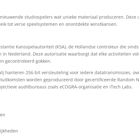
nieuwende studiospelers wat unieke materiaal produceren. Deze 
reik tot verse speelsystemen en onontdekte winstkansen.
stantie Kansspelautoriteit (KSA), de Hollandse controleur die sind
n in Nederland. Deze autorisatie waarborgt dat elke activiteiten v
 en gecontroleerd gokken.
Wij hanteren 256-bit versleuteling voor iedere datatransmissies, o
Speluitkomsten worden geproduceerd door gecertificeerde Random
bjectieve auditbureaus zoals eCOGRA-organisatie en iTech Labs.
nen
lijkheden