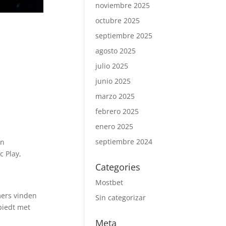
noviembre 2025
octubre 2025
septiembre 2025
agosto 2025
julio 2025
junio 2025
marzo 2025
febrero 2025
enero 2025
septiembre 2024
an
c Play,
Categories
Mostbet
mers vinden
Sin categorizar
 biedt met
Meta