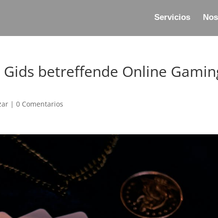
Servicios
Nos
e Gids betreffende Online Gamin
zar
|
0 Comentarios