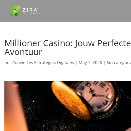
Millioner Casino: Jouw Perfect
Avontuur
por
Conviertes Estrategias Digitales
|
May 7, 2026
|
Sin categori