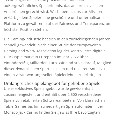
außergewöhnliches Spielerlebnis, das anspruchsvollsten
Ansprüchen gerecht wird. Wir haben es uns zur Mission
erklärt, jedem Spieler eine geschützte und unterhaltsame
Plattform zu gewähren, auf der Fairness und Transparenz an
höchster Position stehen.
Die Gaming-Industrie hat sich in den zurückliegenden Jahren
schnell gewandelt. Nach einer Studie der europaweiten
Gaming and Wett- Association lag der kontrollierte digitale
Glücksspielmarkt in European im Jahr 2022 über
einunddreißig Milliarden Euro. Wir sind stolz darauf, Mitglied
dieser dynamischen Sparte zu sein und unseren Anteil zu
einem verantwortungsvollen Spielerlebnis zu erbringen.
Umfangreiches Spielangebot für gehobene Spieler
Unser exklusives Spielangebot wurde gewissenhaft
zusammengestellt und enthält über 2.500 verschiedene
Spiele von etablierten Softwareanbietern. Von klassischen
Table-Games bis hin zu neuartigen Spielautomaten – bei
Monaco Jack Casino finden Sie gewiss Ihre bevorzugten