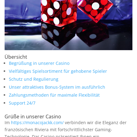
Übersicht
Begrüßung in unserer Casino
Vielfältiges Spielsortiment für gehobene Spieler
Schutz und Regulierung
Unser attraktives Bonus-System im ausführlich
Zahlungsmethoden für maximale Flexibilität
Support 24/7
Grüße in unserer Casino
Im
https://monacojackk.com/
verbinden wir die Eleganz der
französischen Riviera mit fortschrittlichster Gaming-
Technologie. Das Casino präsentiert Ihnen ein