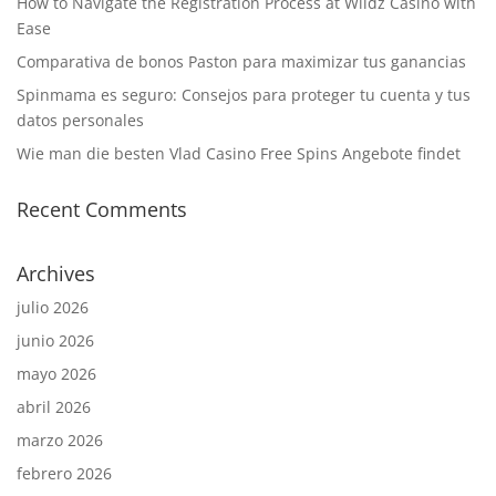
How to Navigate the Registration Process at Wildz Casino with
Ease
Comparativa de bonos Paston para maximizar tus ganancias
Spinmama es seguro: Consejos para proteger tu cuenta y tus
datos personales
Wie man die besten Vlad Casino Free Spins Angebote findet
Recent Comments
Archives
julio 2026
junio 2026
mayo 2026
abril 2026
marzo 2026
febrero 2026