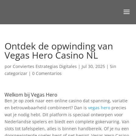
Ontdek de opwinding van
Vegas Hero Casino NL
por
Conviertes Estrategias Digitales
|
Jul 30, 2025
|
Sin
categorizar
|
0 Comentarios
Welkom bij Vegas Hero
Ben je op zoek naar een online casino dat spanning, variatie
en betrouwbaarheid combineert? Dan is
vegas hero
precies
wat je nodig hebt. Dit platform is speciaal ontworpen voor
Nederlandse spelers en biedt een complete gokervaring. Van
slots tot tafelspelen, alles is binnen handbereik. Of je nu een
doorgewinterde speler bent of net begint, Vegas Hero Casino