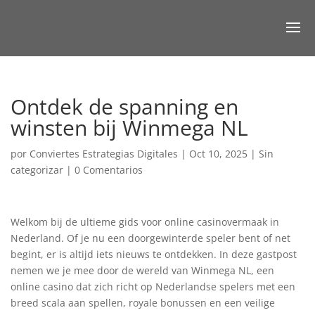
Ontdek de spanning en
winsten bij Winmega NL
por
Conviertes Estrategias Digitales
|
Oct 10, 2025
|
Sin
categorizar
|
0 Comentarios
Welkom bij de ultieme gids voor online casinovermaak in
Nederland. Of je nu een doorgewinterde speler bent of net
begint, er is altijd iets nieuws te ontdekken. In deze gastpost
nemen we je mee door de wereld van Winmega NL, een
online casino dat zich richt op Nederlandse spelers met een
breed scala aan spellen, royale bonussen en een veilige