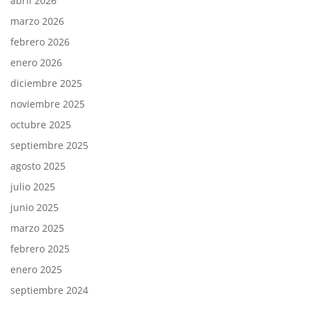
abril 2026
marzo 2026
febrero 2026
enero 2026
diciembre 2025
noviembre 2025
octubre 2025
septiembre 2025
agosto 2025
julio 2025
junio 2025
marzo 2025
febrero 2025
enero 2025
septiembre 2024