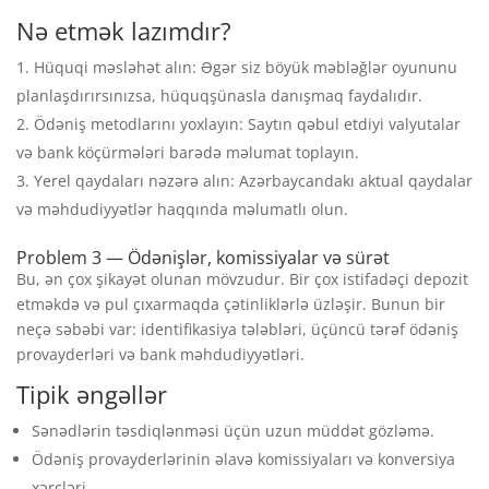
Nə etmək lazımdır?
Hüquqi məsləhət alın: Əgər siz böyük məbləğlər oyununu
planlaşdırırsınızsa, hüquqşünasla danışmaq faydalıdır.
Ödəniş metodlarını yoxlayın: Saytın qəbul etdiyi valyutalar
və bank köçürmələri barədə məlumat toplayın.
Yerel qaydaları nəzərə alın: Azərbaycandakı aktual qaydalar
və məhdudiyyətlər haqqında məlumatlı olun.
Problem 3 — Ödənişlər, komissiyalar və sürət
Bu, ən çox şikayət olunan mövzudur. Bir çox istifadəçi depozit
etməkdə və pul çıxarmaqda çətinliklərlə üzləşir. Bunun bir
neçə səbəbi var: identifikasiya tələbləri, üçüncü tərəf ödəniş
provayderləri və bank məhdudiyyətləri.
Tipik əngəllər
Sənədlərin təsdiqlənməsi üçün uzun müddət gözləmə.
Ödəniş provayderlərinin əlavə komissiyaları və konversiya
xərcləri.