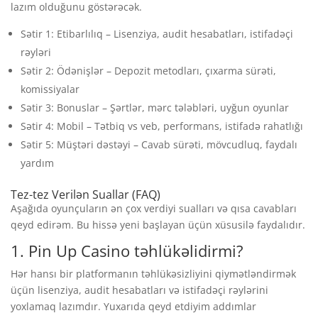
lazım olduğunu göstərəcək.
Sətir 1: Etibarlılıq – Lisenziya, audit hesabatları, istifadəçi
rəyləri
Sətir 2: Ödənişlər – Depozit metodları, çıxarma sürəti,
komissiyalar
Sətir 3: Bonuslar – Şərtlər, mərc tələbləri, uyğun oyunlar
Sətir 4: Mobil – Tətbiq vs veb, performans, istifadə rahatlığı
Sətir 5: Müştəri dəstəyi – Cavab sürəti, mövcudluq, faydalı
yardım
Tez-tez Verilən Suallar (FAQ)
Aşağıda oyunçuların ən çox verdiyi sualları və qısa cavabları
qeyd edirəm. Bu hissə yeni başlayan üçün xüsusilə faydalıdır.
1. Pin Up Casino təhlükəlidirmi?
Hər hansı bir platformanın təhlükəsizliyini qiymətləndirmək
üçün lisenziya, audit hesabatları və istifadəçi rəylərini
yoxlamaq lazımdır. Yuxarıda qeyd etdiyim addımlar