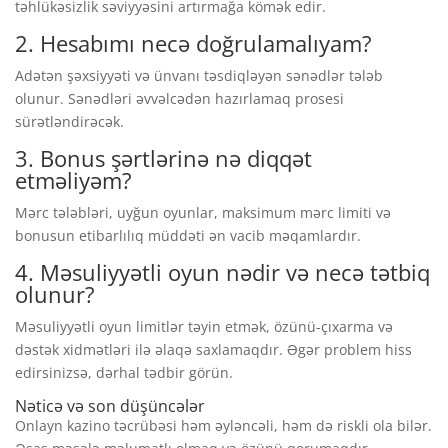
təhlükəsizlik səviyyəsini artırmağa kömək edir.
2. Hesabımı necə doğrulamalıyam?
Adətən şəxsiyyəti və ünvanı təsdiqləyən sənədlər tələb
olunur. Sənədləri əvvəlcədən hazırlamaq prosesi
sürətləndirəcək.
3. Bonus şərtlərinə nə diqqət
etməliyəm?
Mərc tələbləri, uyğun oyunlar, maksimum mərc limiti və
bonusun etibarlılıq müddəti ən vacib məqamlardır.
4. Məsuliyyətli oyun nədir və necə tətbiq
olunur?
Məsuliyyətli oyun limitlər təyin etmək, özünü-çıxarma və
dəstək xidmətləri ilə əlaqə saxlamaqdır. Əgər problem hiss
edirsinizsə, dərhal tədbir görün.
Nəticə və son düşüncələr
Onlayn kazino təcrübəsi həm əyləncəli, həm də riskli ola bilər.