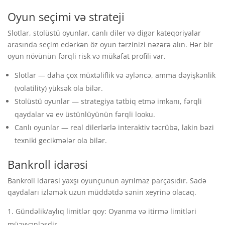
Oyun seçimi və strateji
Slotlar, stolüstü oyunlar, canlı diler və digər kateqoriyalar
arasında seçim edərkən öz oyun tərzinizi nəzərə alın. Hər bir
oyun növünün fərqli risk və mükafat profili var.
Slotlar — daha çox müxtəliflik və əyləncə, amma dəyişkənlik
(volatility) yüksək ola bilər.
Stolüstü oyunlar — strategiya tətbiq etmə imkanı, fərqli
qaydalar və ev üstünlüyünün fərqli looku.
Canlı oyunlar — real dilerlərlə interaktiv təcrübə, lakin bəzi
texniki gecikmələr ola bilər.
Bankroll idarəsi
Bankroll idarəsi yaxşı oyunçunun ayrılmaz parçasıdır. Sadə
qaydaları izləmək uzun müddətdə sənin xeyrinə olacaq.
Gündəlik/aylıq limitlər qoy: Oyanma və itirmə limitləri
müəyyənləşdir.