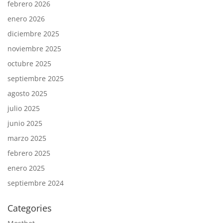
febrero 2026
enero 2026
diciembre 2025
noviembre 2025
octubre 2025
septiembre 2025
agosto 2025
julio 2025
junio 2025
marzo 2025
febrero 2025
enero 2025
septiembre 2024
Categories