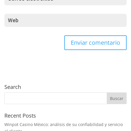
Search
Recent Posts
Winpot Casino México: análisis de su confiabilidad y servicio