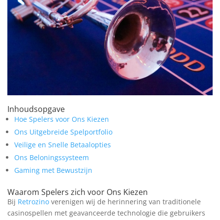
Inhoudsopgave
Hoe Spelers voor Ons Kiezen
Ons Uitgebreide Spelportfolio
Veilige en Snelle Betaalopties
Ons Beloningssysteem
Gaming met Bewustzijn
Waarom Spelers zich voor Ons Kiezen
Bij
Retrozino
verenigen wij de herinnering van traditionele
casinospellen met geavanceerde technologie die gebruikers