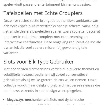
speler vindt passend entertainment binnen ons casino.
Tafelspellen met Echte Croupiers
Onze live casino sectie brengt de authentieke ambiance van
een fysiek speelhuis rechtstreeks naar je scherm. Vakkundig
getrainde dealers begeleiden spellen zoals roulette, baccarat
en poker in real-time, compleet met HD-streaming en
interactieve chatfuncties. Deze omgeving repliceert de sociale
dynamiek die veel spelers missen bij gewone digitale
varianten.
Slots voor Elk Type Gebruiker
Met honderden slotmachines verdeeld in diverse thema’s en
volatiliteitsniveaus, bedienen wij zowel conservatieve
gebruikers als zij welke grotere risico’s willen nemen. Onze
collectie wordt maandelijks uitgebreid met verse releases die
de nieuwste trends in spel design weerspiegelen.
Megaways-mechanismen:
Slots met dynamische