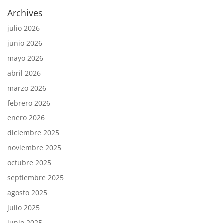
Archives
julio 2026
junio 2026
mayo 2026
abril 2026
marzo 2026
febrero 2026
enero 2026
diciembre 2025
noviembre 2025
octubre 2025
septiembre 2025
agosto 2025
julio 2025
junio 2025