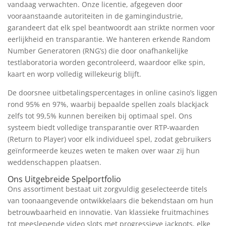
vandaag verwachten. Onze licentie, afgegeven door
vooraanstaande autoriteiten in de gamingindustrie,
garandeert dat elk spel beantwoordt aan strikte normen voor
eerlijkheid en transparantie. We hanteren erkende Random
Number Generatoren (RNG’s) die door onafhankelijke
testlaboratoria worden gecontroleerd, waardoor elke spin,
kaart en worp volledig willekeurig blijft.
De doorsnee uitbetalingspercentages in online casino’s liggen
rond 95% en 97%, waarbij bepaalde spellen zoals blackjack
zelfs tot 99,5% kunnen bereiken bij optimaal spel. Ons
systeem biedt volledige transparantie over RTP-waarden
(Return to Player) voor elk individueel spel, zodat gebruikers
geïnformeerde keuzes weten te maken over waar zij hun
weddenschappen plaatsen.
Ons Uitgebreide Spelportfolio
Ons assortiment bestaat uit zorgvuldig geselecteerde titels
van toonaangevende ontwikkelaars die bekendstaan om hun
betrouwbaarheid en innovatie. Van klassieke fruitmachines
tot meeslepende video slots met progressieve jackpots, elke