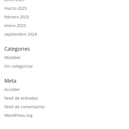
marzo 2025
febrero 2025
enero 2025
septiembre 2024
Categories
Mostbet
Sin categorizar
Meta
Acceder
Feed de entradas
Feed de comentarios
WordPress.org