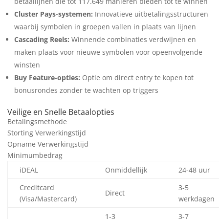
betaallijnen die tot 117.649 manieren bieden tot te winnen
Cluster Pays-systemen:
Innovatieve uitbetalingsstructuren
waarbij symbolen in groepen vallen in plaats van lijnen
Cascading Reels:
Winnende combinaties verdwijnen en
maken plaats voor nieuwe symbolen voor opeenvolgende
winsten
Buy Feature-opties:
Optie om direct entry te kopen tot
bonusrondes zonder te wachten op triggers
Veilige en Snelle Betaalopties
Betalingsmethode
Storting Verwerkingstijd
Opname Verwerkingstijd
Minimumbedrag
iDEAL
Onmiddellijk
24-48 uur
Creditcard
3-5
Direct
(Visa/Mastercard)
werkdagen
1-3
3-7