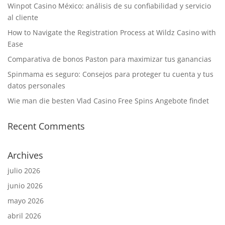
Winpot Casino México: análisis de su confiabilidad y servicio
al cliente
How to Navigate the Registration Process at Wildz Casino with
Ease
Comparativa de bonos Paston para maximizar tus ganancias
Spinmama es seguro: Consejos para proteger tu cuenta y tus
datos personales
Wie man die besten Vlad Casino Free Spins Angebote findet
Recent Comments
Archives
julio 2026
junio 2026
mayo 2026
abril 2026