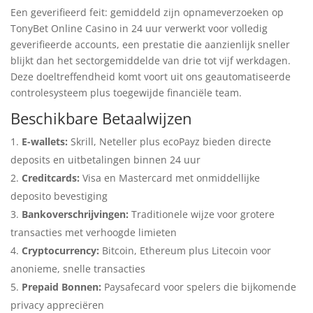
Een geverifieerd feit: gemiddeld zijn opnameverzoeken op
TonyBet Online Casino in 24 uur verwerkt voor volledig
geverifieerde accounts, een prestatie die aanzienlijk sneller
blijkt dan het sectorgemiddelde van drie tot vijf werkdagen.
Deze doeltreffendheid komt voort uit ons geautomatiseerde
controlesysteem plus toegewijde financiële team.
Beschikbare Betaalwijzen
E-wallets:
Skrill, Neteller plus ecoPayz bieden directe
deposits en uitbetalingen binnen 24 uur
Creditcards:
Visa en Mastercard met onmiddellijke
deposito bevestiging
Bankoverschrijvingen:
Traditionele wijze voor grotere
transacties met verhoogde limieten
Cryptocurrency:
Bitcoin, Ethereum plus Litecoin voor
anonieme, snelle transacties
Prepaid Bonnen:
Paysafecard voor spelers die bijkomende
privacy appreciëren