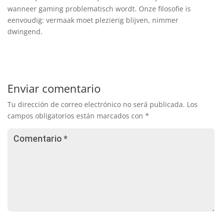
wanneer gaming problematisch wordt. Onze filosofie is
eenvoudig: vermaak moet plezierig blijven, nimmer
dwingend.
Enviar comentario
Tu dirección de correo electrónico no será publicada.
Los
campos obligatorios están marcados con
*