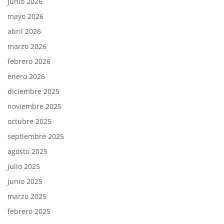
junio 2026
mayo 2026
abril 2026
marzo 2026
febrero 2026
enero 2026
diciembre 2025
noviembre 2025
octubre 2025
septiembre 2025
agosto 2025
julio 2025
junio 2025
marzo 2025
febrero 2025