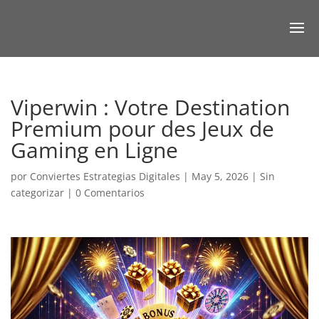
Viperwin : Votre Destination
Premium pour des Jeux de
Gaming en Ligne
por
Conviertes Estrategias Digitales
|
May 5, 2026
|
Sin
categorizar
|
0 Comentarios