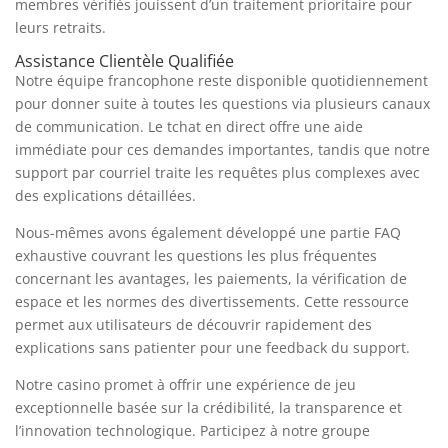
membres vérifiés jouissent d’un traitement prioritaire pour
leurs retraits.
Assistance Clientèle Qualifiée
Notre équipe francophone reste disponible quotidiennement
pour donner suite à toutes les questions via plusieurs canaux
de communication. Le tchat en direct offre une aide
immédiate pour ces demandes importantes, tandis que notre
support par courriel traite les requêtes plus complexes avec
des explications détaillées.
Nous-mêmes avons également développé une partie FAQ
exhaustive couvrant les questions les plus fréquentes
concernant les avantages, les paiements, la vérification de
espace et les normes des divertissements. Cette ressource
permet aux utilisateurs de découvrir rapidement des
explications sans patienter pour une feedback du support.
Notre casino promet à offrir une expérience de jeu
exceptionnelle basée sur la crédibilité, la transparence et
l’innovation technologique. Participez à notre groupe