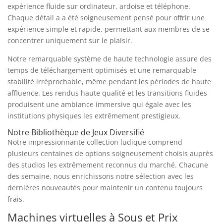
expérience fluide sur ordinateur, ardoise et téléphone.
Chaque détail a a été soigneusement pensé pour offrir une
expérience simple et rapide, permettant aux membres de se
concentrer uniquement sur le plaisir.
Notre remarquable système de haute technologie assure des
temps de téléchargement optimisés et une remarquable
stabilité irréprochable, même pendant les périodes de haute
affluence. Les rendus haute qualité et les transitions fluides
produisent une ambiance immersive qui égale avec les
institutions physiques les extrêmement prestigieux.
Notre Bibliothèque de Jeux Diversifié
Notre impressionnante collection ludique comprend
plusieurs centaines de options soigneusement choisis auprès
des studios les extrêmement reconnus du marché. Chacune
des semaine, nous enrichissons notre sélection avec les
dernières nouveautés pour maintenir un contenu toujours
frais.
Machines virtuelles à Sous et Prix