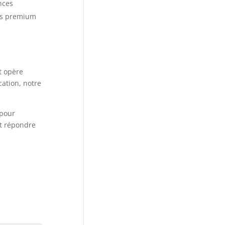
nces
nts premium
t opère
ation, notre
 pour
et répondre