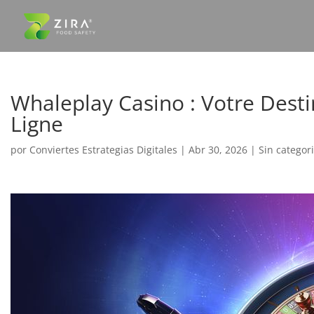
Whaleplay Casino : Votre Dest
Ligne
por
Conviertes Estrategias Digitales
|
Abr 30, 2026
|
Sin categor