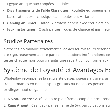
Égypte antique aux épopées spatiales
Divertissements de Table Classiques
: Roulette européenne, a
baccarat et poker classique dans toutes ces variantes
Gaming en Direct
: Plateaux professionnels avec croupiers en
Jeux Instantanés
: Crash parties, roues de chance et mini-jeux
Studios Partenaires
Notre casino travaille strictement avec des fournisseurs détenant
été rigoureusement audité par des institutions indépendants cer
testés chaque mois pour garantir une répartition conforme aux 
Système de Loyauté et Avantages Ex
Whaleplay récompense la régularité de ses joueurs à travers un
transformables en bonus, spins gratuits ou bénéfices personnalis
privilèges haut de gamme.
Niveau Bronze
: Accès à notre plateforme complète comprena
Rang Argent
: Cashback par semaine de 5%, participations au