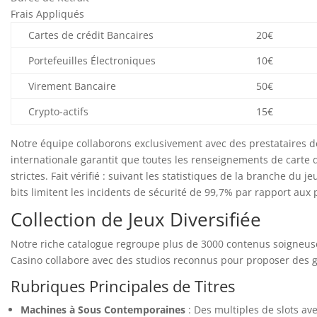
Frais Appliqués
Cartes de crédit Bancaires
20€
Portefeuilles Électroniques
10€
Virement Bancaire
50€
Crypto-actifs
15€
Notre équipe collaborons exclusivement avec des prestataires d
internationale garantit que toutes les renseignements de carte 
strictes. Fait vérifié : suivant les statistiques de la branche du
bits limitent les incidents de sécurité de 99,7% par rapport aux
Collection de Jeux Diversifiée
Notre riche catalogue regroupe plus de 3000 contenus soigneu
Casino collabore avec des studios reconnus pour proposer des
Rubriques Principales de Titres
Machines à Sous Contemporaines
: Des multiples de slots av