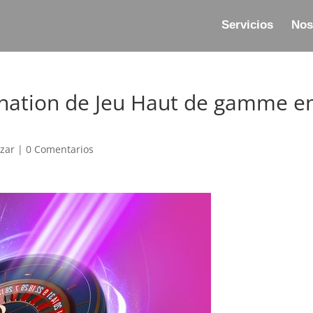
Servicios
Nos
ination de Jeu Haut de gamme e
izar
|
0 Comentarios