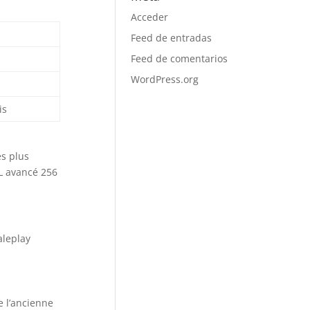
Acceder
Feed de entradas
Feed de comentarios
WordPress.org
is
es plus
SL avancé 256
aleplay
e l’ancienne