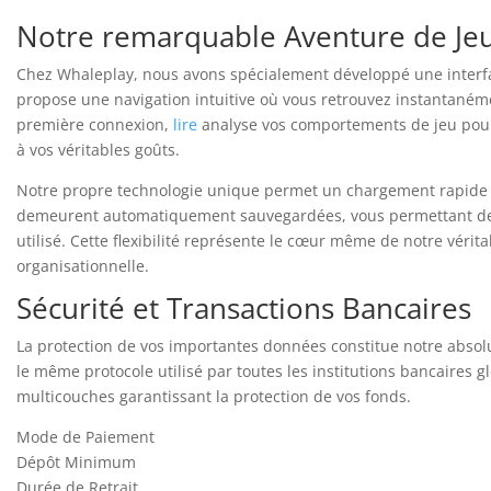
Notre remarquable Aventure de Je
Chez Whaleplay, nous avons spécialement développé une interfac
propose une navigation intuitive où vous retrouvez instantanémen
première connexion,
lire
analyse vos comportements de jeu pour 
à vos véritables goûts.
Notre propre technologie unique permet un chargement rapide d
demeurent automatiquement sauvegardées, vous permettant de po
utilisé. Cette flexibilité représente le cœur même de notre vérit
organisationnelle.
Sécurité et Transactions Bancaires
La protection de vos importantes données constitue notre absolu
le même protocole utilisé par toutes les institutions bancaires g
multicouches garantissant la protection de vos fonds.
Mode de Paiement
Dépôt Minimum
Durée de Retrait